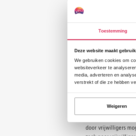
Ondersteunin
Soms hebben termina
vrijwilligers bieden 
Toestemming
speciaal opgeleide vr
aandacht en praktisc
Deze website maakt gebruik
aan de mantelzorger.
We gebruiken cookies om cont
gelegenheid even rus
websiteverkeer te analyseren
media, adverteren en analys
rustig te slapen.
verstrekt of die ze hebben v
U kunt als zorgverle
zich ook zelf aanmeld
Weigeren
Nadat u uw cliënt hee
intakegesprek plaats.
door vrijwilligers mog