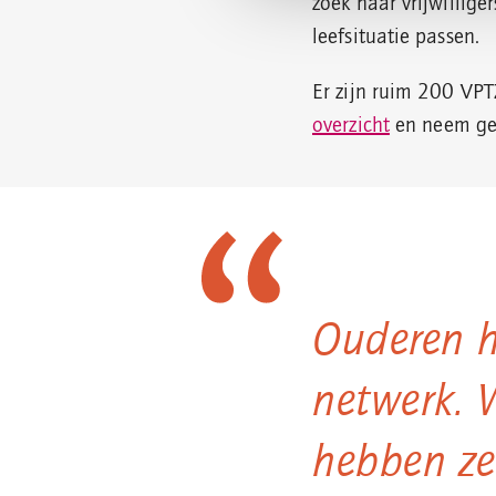
zoek naar vrijwillige
leefsituatie passen.
Er zijn ruim 200 VPT
overzicht
en neem ger
Ouderen h
netwerk. 
hebben ze