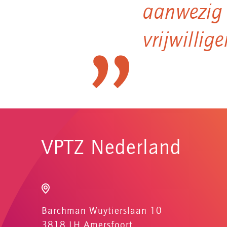
aanwezig 
vrijwillig
VPTZ Nederland
Barchman Wuytierslaan 10
3818 LH Amersfoort