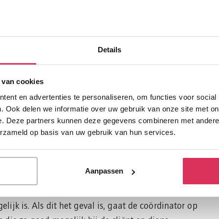
g thuis
al zieke mensen thuis ondersteuning nodig. VPTZ-
die ondersteuning, overdag en/of ’s nachts. De
Details
ijwilligers geven hulp in de vorm van persoonlijke
he ondersteuning. Ook bieden ze emotionele steun
 van cookies
 Door deze aanvullende hulp krijgen de naasten de
ent en advertenties te personaliseren, om functies voor social
t te nemen, een boodschap te doen of ’s nachts
. Ook delen we informatie over uw gebruik van onze site met on
e. Deze partners kunnen deze gegevens combineren met andere i
erzameld op basis van uw gebruik van hun services.
ner cliënten hiervoor aanmelden; mensen kunnen
en. Een indicatie is niet nodig.
Aanpassen
ft aangemeld, vindt er bij de cliënt thuis een
 Op basis hiervan besluit de coördinator of inzet
elijk is. Als dit het geval is, gaat de coördinator op