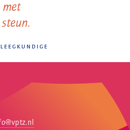
n met
 steun.
PLEEGKUNDIGE
fo@vptz.nl