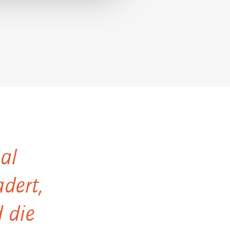
al
dert,
 die