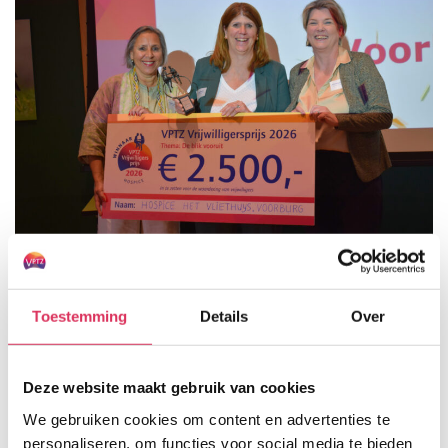
Hospice Het Vliethuys wint VPTZ
Toestemming
Details
Over
Vrijwilligersprijs 2026
Deze website maakt gebruik van cookies
Op 19 mei 2026 is in Het Nationale Park De Hoge
We gebruiken cookies om content en advertenties te
Veluwe de VPTZ Vrijwilligersprijs 2026 uitgereikt
personaliseren, om functies voor social media te bieden