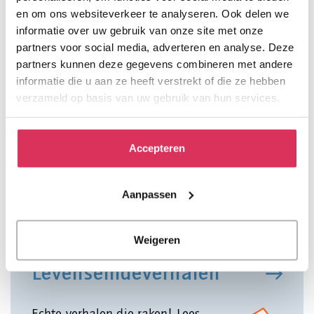
en om ons websiteverkeer te analyseren. Ook delen we
aan Hospice Het Vliethuys uit Voorburg. Deze VPTZ-
informatie over uw gebruik van onze site met onze
organisatie ontving de prijs voor hun innovatieve
partners voor social media, adverteren en analyse. Deze
traject Een nachtwacht met vrijwilligers. Met dit
partners kunnen deze gegevens combineren met andere
initiatief wist het hospice de meeste stemmen
informatie die u aan ze heeft verstrekt of die ze hebben
verzameld op basis van uw gebruik van hun services.
binnen te halen tijdens de algemene
ledenvergadering van VPTZ Nederland.
Accepteren
03.07.2026
Aanpassen
Weigeren
Levenseindeverhalen