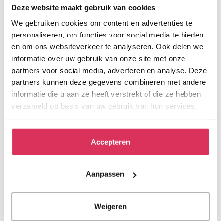
Deze website maakt gebruik van cookies
We gebruiken cookies om content en advertenties te
personaliseren, om functies voor social media te bieden
en om ons websiteverkeer te analyseren. Ook delen we
informatie over uw gebruik van onze site met onze
partners voor social media, adverteren en analyse. Deze
partners kunnen deze gegevens combineren met andere
informatie die u aan ze heeft verstrekt of die ze hebben
verzameld op basis van uw gebruik van hun services.
Accepteren
Hospice Het Vliethuys wint VPTZ
Aanpassen
Vrijwilligersprijs 2026
Weigeren
Op 19 mei 2026 is in Het Nationale Park De Hoge