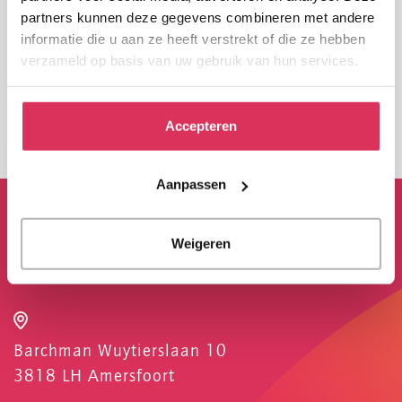
partners kunnen deze gegevens combineren met andere
Jaarrekening 2021
informatie die u aan ze heeft verstrekt of die ze hebben
Jaarrekening 2020
verzameld op basis van uw gebruik van hun services.
Jaarrekening 2019
Jaarrekening 2018
Accepteren
Jaarrekening 2017
Aanpassen
VPTZ Nederland
Weigeren
Barchman Wuytierslaan 10
3818 LH Amersfoort