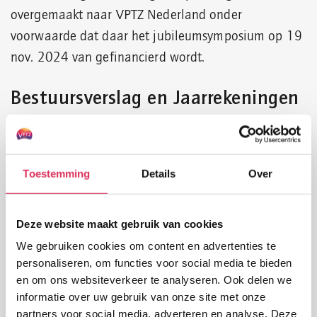
overgemaakt naar VPTZ Nederland onder
voorwaarde dat daar het jubileumsymposium op 19
nov. 2024 van gefinancierd wordt.
Bestuursverslag en Jaarrekeningen
Hieronder kunt u het Bestuursverslag 2022 bekijken
en de Jaarrekeningen van de afgelopen jaren. Wilt u
eerdere jaarrekeningen inzien, neem dan contact op
Toestemming
Details
Over
met het secretariaat van VPTZ Nederland via
info@vptz.nl
.
Deze website maakt gebruik van cookies
We gebruiken cookies om content en advertenties te
Jaarrekening 2024
personaliseren, om functies voor social media te bieden
Jaarrekening 2023
en om ons websiteverkeer te analyseren. Ook delen we
Bestuursverslag 2022
informatie over uw gebruik van onze site met onze
Jaarrekening 2022
partners voor social media, adverteren en analyse. Deze