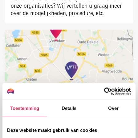
onze organisaties? Wij vertellen u graag meer
over de mogelijkheden, procedure, etc.
Vind hulp in uw buurt
Toestemming
Details
Over
Hier vindt u de organisaties bij u in de buurt. U
kunt contact met hen opnemen voor
Deze website maakt gebruik van cookies
ondersteuning of voor meer informatie.