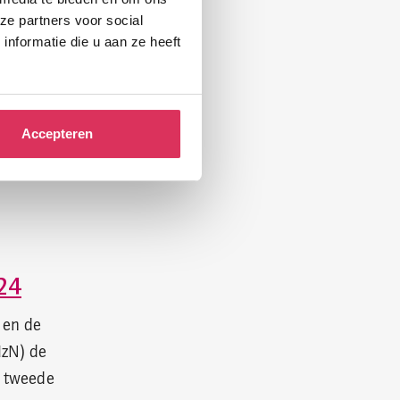
ze partners voor social
t deze
nformatie die u aan ze heeft
. De
og meer
Accepteren
te delen.
24
 en de
HzN) de
n tweede