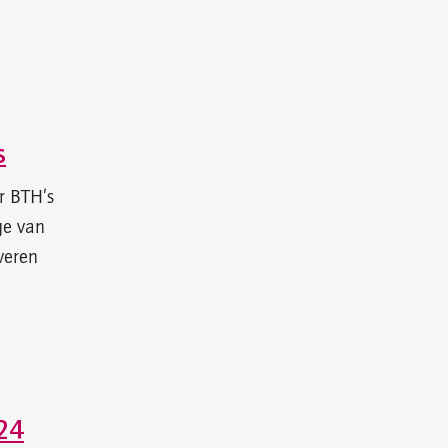
s
r BTH’s
ge van
veren
24