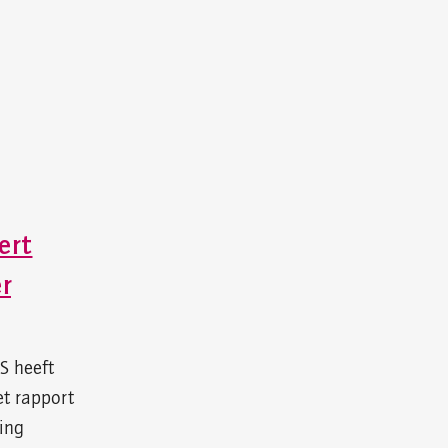
ert
r
S heeft
t rapport
ting