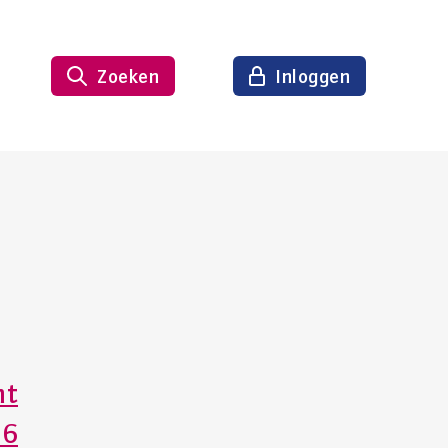
Zoeken
Inloggen
nt
26