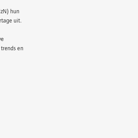
HzN) hun
tage uit.
ve
 trends en