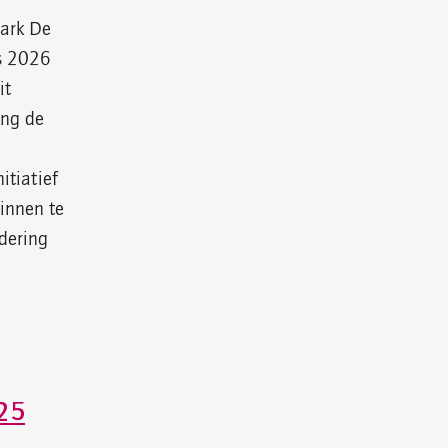
Park De
js 2026
it
ing de
itiatief
innen te
dering
25