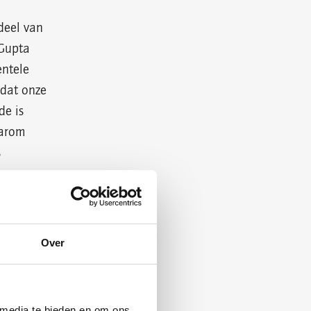
deel van
 Gupta
entele
dat onze
de is
aarom
s
Over
e
 media te bieden en om ons