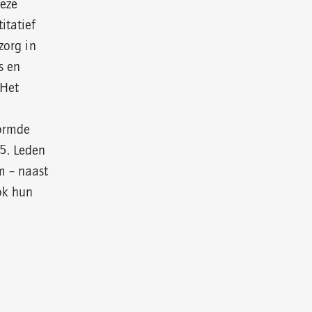
Deze
itatief
zorg in
s en
 Het
vormde
5. Leden
m – naast
ook hun