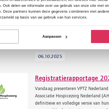
. Ook delen we informatie over uw gebruik van onze site met on
Palliatieve Zorg. VPTZ Nederland grijp
e. Deze partners kunnen deze gegevens combineren met andere i
week aan om de vernieuwde website
erzameld op basis van uw gebruik van hun services.
levenseindeverhalen.nl te presenteren
website is aangepast en in een frisse,
eigentijdse vorm gegoten, klaar om n
Aanpassen
inspirerende en waardevolle verhalen 
06.10.2025
Registratierapportage 20
Vandaag presenteren VPTZ Nederland
Associatie Hospicezorg Nederland (A
definitieve en volledige versie van hu