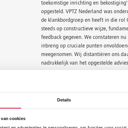
toekomstige inrichting en bekostiging'
opgesteld. VPTZ Nederland was onder
de klankbordgroep en heeft in die rol
steeds op constructieve wijze, fundam
feedback gegeven. We constateren nu 
inbreng op cruciale punten onvoldoen
meegenomen. Wij distantiëren ons d
nadrukkelijk van het opgestelde advie
07.11.2025
Details
Vernieuwd:
levenseindeverhalen.nl
 van cookies
Van 4-11 okt. 2025 is het Week van d
ent en advertenties te personaliseren, om functies voor social