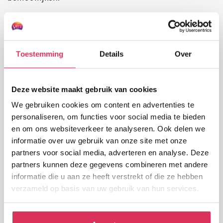
Casuïstiekbundel
Opvallend is dat de coördinatoren goed met deze
Toestemming
Details
Over
lastige situaties weten om te gaan. Hun
belangrijkste strategie is het bespreken van de
Deze website maakt gebruik van cookies
problemen, ofwel met de betrokkenen, of zij
We gebruiken cookies om content en advertenties te
raadplegen een collega als sparringpartner. Gaby
personaliseren, om functies voor social media te bieden
Jacobs: “De coördinatoren zijn ervaren ‘rotten in het
en om ons websiteverkeer te analyseren. Ook delen we
vak’, vaak zelf met een verpleegkundige achtergrond,
informatie over uw gebruik van onze site met onze
die zich bovendien aangetrokken voelen tot deze
partners voor social media, adverteren en analyse. Deze
partners kunnen deze gegevens combineren met andere
veelzijdige en uitdagende functie.”
informatie die u aan ze heeft verstrekt of die ze hebben
Ze vervolgt: “Er ligt nu niet alleen een
verzameld op basis van uw gebruik van hun services.
onderzoeksrapport, want we wilden ook iets maken
dat andere of toekomstige coördinatoren kan helpen