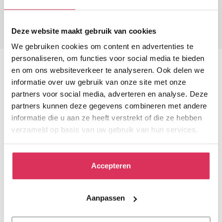
Lees meer
over de bevindingen van de IGJ.
Deze website maakt gebruik van cookies
We gebruiken cookies om content en advertenties te
personaliseren, om functies voor social media te bieden
en om ons websiteverkeer te analyseren. Ook delen we
informatie over uw gebruik van onze site met onze
Levenseindeverhalen
partners voor social media, adverteren en analyse. Deze
partners kunnen deze gegevens combineren met andere
informatie die u aan ze heeft verstrekt of die ze hebben
Echte verhalen die raken! Lees
verzameld op basis van uw gebruik van hun services.
persoonlijke verhalen over de
laatste levensfase.
Accepteren
Word vrijwilliger
Aanpassen