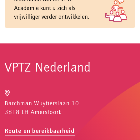
Academie kunt u zich als
vrijwilliger verder ontwikkelen.
VPTZ Nederland
Barchman Wuytierslaan 10
3818 LH Amersfoort
Route en bereikbaarheid