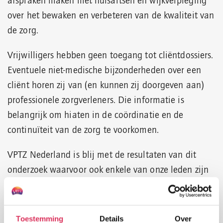
afspraken maken met huisartsen en wijkverpleging
over het bewaken en verbeteren van de kwaliteit van
de zorg.
Vrijwilligers hebben geen toegang tot cliëntdossiers.
Eventuele niet-medische bijzonderheden over een
cliënt horen zij van (en kunnen zij doorgeven aan)
professionele zorgverleners. Die informatie is
belangrijk om hiaten in de coördinatie en de
continuïteit van de zorg te voorkomen.
VPTZ Nederland is blij met de resultaten van dit
onderzoek waarvoor ook enkele van onze leden zijn
bezocht. We ondersteunen van harte de aanbeveling
dat zorgvrijwilligers toegang krijgen tot de niet-
medische informatie uit het dossier van de cliënt.
Toestemming
Details
Over