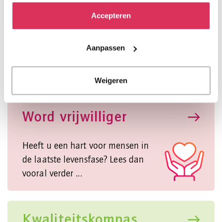
Levenseindeverhalen
Accepteren
Echte verhalen die raken! Lees
Aanpassen
persoonlijke verhalen over de
laatste levensfase.
Weigeren
Word vrijwilliger
Heeft u een hart voor mensen in
de laatste levensfase? Lees dan
vooral verder ...
Kwaliteitskompas