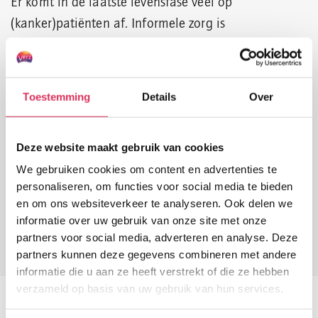
Er komt in de laatste levensfase veel op
(kanker)patiënten af. Informele zorg is
ondersteunend aan formele zorg, kan de druk op de
formele zorg wegnemen en draagt bij aan een
betere kwaliteit van leven, ook in de laatste
Toestemming
Details
Over
levensfase. Daarom is het van belang dat
verpleegkundig personeel, artsen en patiënten deze
Deze website maakt gebruik van cookies
zorg kennen en weten te vinden. Met de financiering
We gebruiken cookies om content en advertenties te
van dit project wordt hier een volgende stap in
personaliseren, om functies voor social media te bieden
gemaakt.
en om ons websiteverkeer te analyseren. Ook delen we
informatie over uw gebruik van onze site met onze
Lees meer over het
onderzoek
.
partners voor social media, adverteren en analyse. Deze
partners kunnen deze gegevens combineren met andere
informatie die u aan ze heeft verstrekt of die ze hebben
verzameld op basis van uw gebruik van hun services.