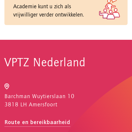
Academie kunt u zich als
vrijwilliger verder ontwikkelen.
VPTZ Nederland
Barchman Wuytierslaan 10
3818 LH Amersfoort
Route en bereikbaarheid