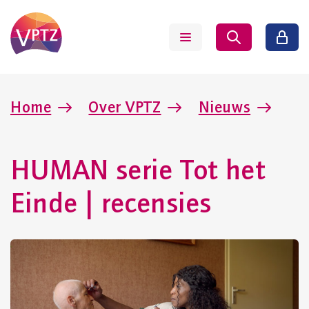
Home
Over VPTZ
Nieuws
HUMAN serie Tot het
Einde | recensies