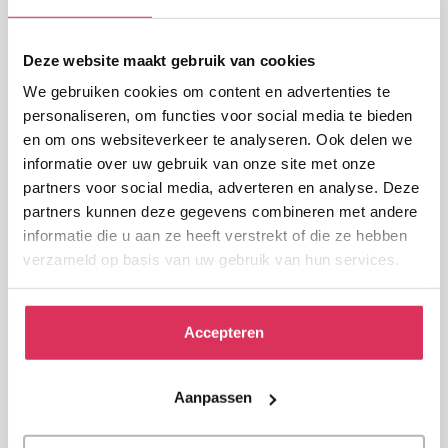
bij naam genoemd wordt in de serie conform de
mediawet, zal de organisatie wel zichtbaar zijn in de
Deze website maakt gebruik van cookies
aftiteling. Dit benadrukt de essentiële ondersteuning
We gebruiken cookies om content en advertenties te
en de onzichtbare heldenrol die VPTZ speelt in de
personaliseren, om functies voor social media te bieden
samenleving
.’
en om ons websiteverkeer te analyseren. Ook delen we
Lees volledige artikel
informatie over uw gebruik van onze site met onze
partners voor social media, adverteren en analyse. Deze
Blogs
partners kunnen deze gegevens combineren met andere
informatie die u aan ze heeft verstrekt of die ze hebben
Over Pallatieve Zorg
schreef over iedere aflevering
verzameld op basis van uw gebruik van hun services.
een blog:
Blog afl. 1 (28 april)
Accepteren
Blog afl. 2 (5 mei)
Blog afl. 3 (12 mei)
Blog afl. 4 (19 mei)
Aanpassen
Kijk de HUMAN-serie Tot het Einde terug via NPO