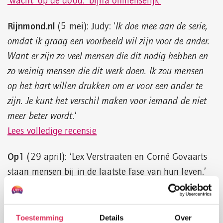
‘wacht’ op de dood: ‘bijna onmenselijk’
‘
Rijnmond.nl
(5 mei): Judy: ‘
Ik doe mee aan de serie,
omdat ik graag een voorbeeld wil zijn voor de ander.
Want er zijn zo veel mensen die dit nodig hebben en
zo weinig mensen die dit werk doen. Ik zou mensen
op het hart willen drukken om er voor een ander te
zijn. Je kunt het verschil maken voor iemand de niet
meer beter wordt
.’
Lees volledige recensie
Op1
(29 april): ‘Lex Verstraaten en Corné Govaarts
staan mensen bij in de laatste fase van hun leven.’
Kijk uitzending terug op NPO Start
(v.a. 27.10 min.)
uitvaart.nl
(26 april): ‘
Hoewel VPTZ Nederland niet
Toestemming
Details
Over