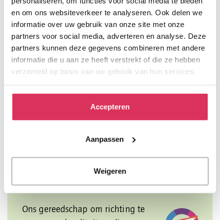
personaliseren, om functies voor social media te bieden
Echte verhalen die raken! Lees
en om ons websiteverkeer te analyseren. Ook delen we
persoonlijke verhalen over de
informatie over uw gebruik van onze site met onze
laatste levensfase.
partners voor social media, adverteren en analyse. Deze
partners kunnen deze gegevens combineren met andere
informatie die u aan ze heeft verstrekt of die ze hebben
verzameld op basis van uw gebruik van hun services.
Word vrijwilliger
Accepteren
Heeft u een hart voor mensen in
de laatste levensfase? Lees dan
vooral verder ...
Aanpassen
Weigeren
Kwaliteitskompas
Ons gereedschap om richting te