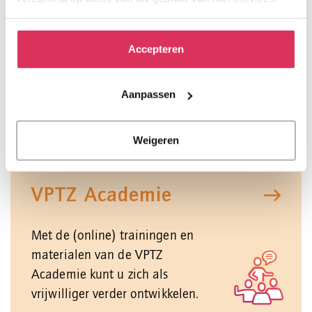
Kwaliteitskompas
Accepteren
Ons gereedschap om richting te
Aanpassen
geven aan kwaliteit en die
inzichtelijk te maken.
Weigeren
VPTZ Academie
Met de (online) trainingen en
materialen van de VPTZ
Academie kunt u zich als
vrijwilliger verder ontwikkelen.